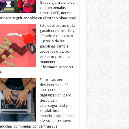
Guadalajara viene de
caer en penaltis
contra LAFC; necesita
r para seguir con vida en el torneo binacional
Este es el precio de la
gasolina en Lima hoy
sábado 8 de agosto
El precio de las
gasolinas cambia
todos los días, por
eso es importante
mantenerse
informado sobre su
e
Empresas peruanas
destinan hasta S/
100.000 a
digitalización, pero
descuidan
ciberseguridad y
escalabilidad
Patricia Rioja, CEO de
Global S1, advierte
 muchas compañías concentran sus