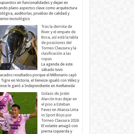
upuestos en funcionalidades y dejan en
ndo plano aspectos clave como arquitectura
ológica, auditorías, pruebas de calidad y
erno tecnológico
Tras la derrota de
River y el empate de
Boca, así está la tabla
de posiciones del
Torneo Clausura y la
clasificación a las
copas
La agenda de este
sábado tuvo
acados resultados porque el Millonario cayó
 Tigre en Victoria, el Xeneize igualó con Vélez y
ense le ganó a Independiente en Avellaneda
Golazo de Jostin
Alarcón tras dejar en
el piso a Esteban
Pavez en Alianza Lima
vs Sport Boys por
Torneo Clausura 2026
El volante amagó con
pierna izquierda y